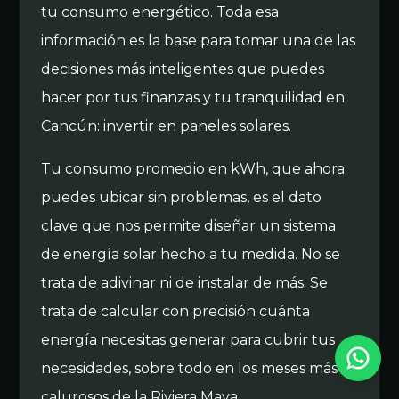
tu consumo energético. Toda esa
información es la base para tomar una de las
decisiones más inteligentes que puedes
hacer por tus finanzas y tu tranquilidad en
Cancún: invertir en paneles solares.
Tu consumo promedio en kWh, que ahora
puedes ubicar sin problemas, es el dato
clave que nos permite diseñar un sistema
de energía solar hecho a tu medida. No se
trata de adivinar ni de instalar de más. Se
trata de calcular con precisión cuánta
Solar Panel Cancún
energía necesitas generar para cubrir tus
Horario de atención: L-V 9am-6pm | Respondemos en menos de 24 horas.
necesidades, sobre todo en los meses más
calurosos de la Riviera Maya.